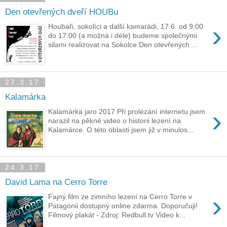
Den otevřených dveří HOUBu
›
Houbaři, sokolíci a další kamarádi, 17.6. od 9:00
do 17:00 (a možná i déle) budeme společnými
silami realizovat na Sokolce Den otevřených ...
27.3.17
Kalamárka
›
Kalamárka jaro 2017 Při prolézání internetu jsem
narazil na pěkné video o historii lezení na
Kalamárce. O této oblasti jsem již v minulos...
24.3.17
David Lama na Cerro Torre
›
Fajný film ze zimního lezení na Cerro Torre v
Patagónii dostupný online zdarma. Doporučuji!
Filmový plakát - Zdroj: Redbull.tv Video k...