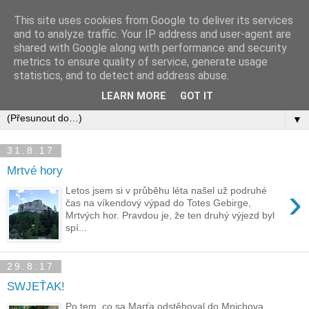
This site uses cookies from Google to deliver its services
and to analyze traffic. Your IP address and user-agent are
shared with Google along with performance and security
metrics to ensure quality of service, generate usage
statistics, and to detect and address abuse.
LEARN MORE
GOT IT
▼
31.8.17
Mrtvé hory
›
Letos jsem si v průběhu léta našel už podruhé
čas na víkendový výpad do Totes Gebirge,
Mrtvých hor. Pravdou je, že ten druhý výjezd byl
spí...
29.8.17
SWJEŤAK!
Po tem, co sa Marťa odstěhoval do Mnichova,