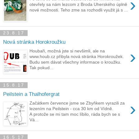
›
otevřely sa nám lezcom z Broda Uherského úplně
nové možnosti. Teho zme sa rozhodli využit já s ...
23.8.17
Nová stránka Horokroužku
›
Houbaři, možná jste si nevšimli, ale na
www.houb.cz přibyla nová stránka Horokroužek.
Budu sem dávat všechny informace o kroužku.
Tak pokud...
15.8.17
Peilstein a Thalhofergrat
›
Začátkem července jsme se Zbyňkem vyrazili za
lezením na Peilstein - cca 30 km od Vídně.
A protože se mi tam moc líbilo, ráda bych se s
Vá...
16.5.17