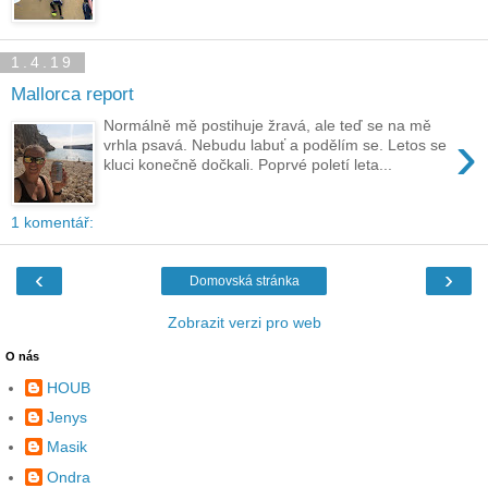
1.4.19
Mallorca report
Normálně mě postihuje žravá, ale teď se na mě
›
vrhla psavá. Nebudu labuť a podělím se. Letos se
kluci konečně dočkali. Poprvé poletí leta...
1 komentář:
‹
›
Domovská stránka
Zobrazit verzi pro web
O nás
HOUB
Jenys
Masik
Ondra