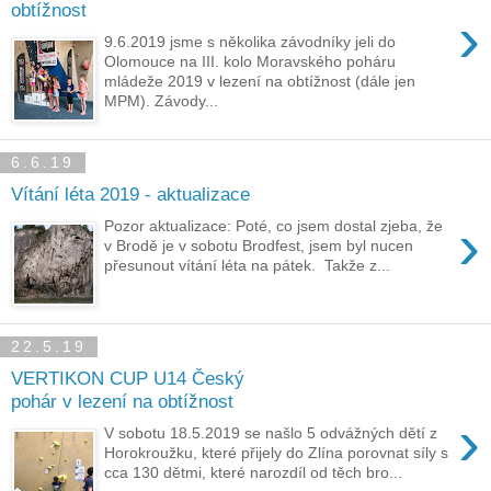
obtížnost
›
9.6.2019 jsme s několika závodníky jeli do
Olomouce na III. kolo Moravského poháru
mládeže 2019 v lezení na obtížnost (dále jen
MPM). Závody...
6.6.19
Vítání léta 2019 - aktualizace
›
Pozor aktualizace: Poté, co jsem dostal zjeba, že
v Brodě je v sobotu Brodfest, jsem byl nucen
přesunout vítání léta na pátek. Takže z...
22.5.19
VERTIKON CUP U14 Český
pohár v lezení na obtížnost
›
V sobotu 18.5.2019 se našlo 5 odvážných dětí z
Horokroužku, které přijely do Zlína porovnat síly s
cca 130 dětmi, které narozdíl od těch bro...