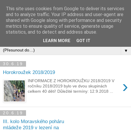
This site uses cookies from Google to deliver its services
and to analyze traffic. Your IP address and user-agent are
shared with Google along with performance and security
metrics to ensure quality of service, generate usage
statistics, and to detect and address abuse.
LEARN MORE
GOT IT
▼
30.6.19
Horokroužek 2018/2019
›
INFORMACE Z HOROKROUŽKU 2018/2019 V
ročníku 2018/2019 bylo ve dvou skupinách
celkem 40 dětí! Důležité termíny: 12.9.2018 ...
20.6.19
III. kolo Moravského poháru
mládeže 2019 v lezení na