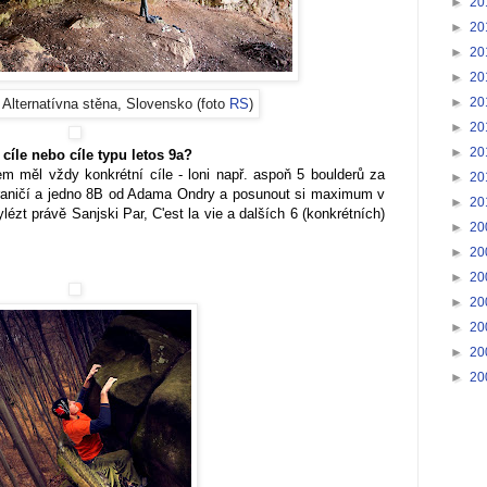
►
20
►
20
►
20
►
20
►
20
, Alternatívna stěna, Slovensko (foto
RS
)
►
20
►
20
cíle nebo cíle typu letos 9a?
em měl vždy konkrétní cíle - loni např. aspoň 5 boulderů za
►
20
raničí a jedno 8B od Adama Ondry a posunout si maximum v
►
20
ézt právě Sanjski Par, C'est la vie a dalších 6 (konkrétních)
►
20
►
20
►
20
►
20
►
20
►
20
►
20