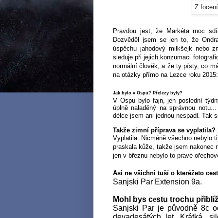
Z focen
Pravdou jest, že Markéta moc sdí
Dozvěděl jsem se jen to, že Ondr
úspěchu jahodový milkšejk nebo zmr
sleduje při jejich konzumaci fotograf
normální člověk, a že ty písty, co m
na otázky přímo na Lezce roku 2015:
Jak bylo v Ospu? Přelezy byly?
V Ospu bylo fajn, jen poslední týd
úplně naladěný na správnou notu...
délce jsem ani jednou nespadl. Tak s
Takže zimní příprava se vyplatila?
Vyplatila. Nicméně všechno nebylo ti
praskala kůže, takže jsem nakonec 
jen v březnu nebylo to pravé ořechové
Asi ne všichni tuší o kteréžeto ces
Sanjski Par Extension 9a.
Mohl bys c
e
stu trochu přiblí
Sanjski Par je původně 8c o
devadesátých let. Krátká, s