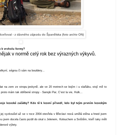
dceňoval - z dávného zájezdu do Španělska (foto archiv ON)
 k vrcholu formy?
nějak v normě celý rok bez výrazných výkyvů.
elkyní, ségrou či sám na bouldery...
adat na zem ze stropu jeskyně, ale ve 20 metrech se bojím i u slaňáku, stojí mě to
i proto mám tak oblíbené stropy - Sansjki Par, C'est la vie, Hulk...
tvoje lezecké začátky? Kdo tě k lezení přivedl, kdo byl tvým prvním lezeckým
 jej vyzkoušel až se v roce 2004 otevřela v Břeclavi nová umělá stěna a hned jsem
átku jsem docela často jezdil do skal s Jelenem, Kolouchem a Svištěm, kteří taky měli
lderové výlety.