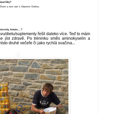
a/parťáky?
u Ličkem a sem tam s Adamem Ondrou.
 steroidy, kokain,…?
ravu/dietu/suplementy řešil daleko více. Teď to mám
se jíst zdravě. Po tréninku směs aminokyselin a
ísto druhé večeře či jako rychlá svačina...