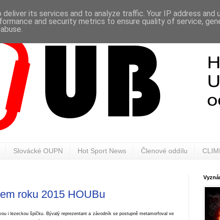
deliver its services and to analyze traffic. Your IP address and
formance and security metrics to ensure quality of service, ge
 abuse.
Slovácké OUPN
Hot Sport News
Členové oddílu
CLIM
Vyznán
ezcem roku 2015 HOUBu
ovou i lezeckou špičku. Bývalý reprezentant a závodník se postupně metamorfoval ve