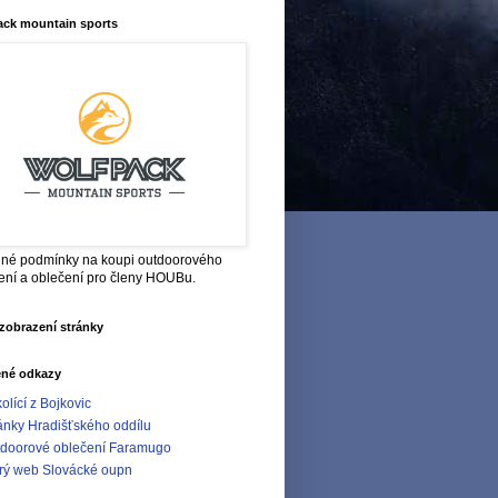
ack mountain sports
né podmínky na koupi outdoorového
ení a oblečení pro členy HOUBu.
zobrazení stránky
ené odkazy
olící z Bojkovic
ánky Hradišťského oddílu
doorové oblečení Faramugo
rý web Slovácké oupn