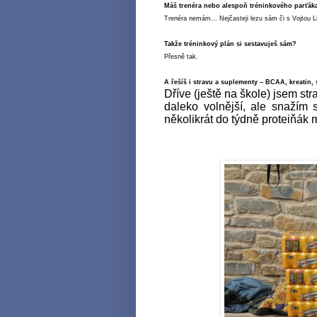
Máš trenéra nebo alespoň tréninkového parťák
Trenéra nemám... Nejčasteji lezu sám či s Vojto
Takže tréninkový plán si sestavuješ sám?
Přesně tak.
A řešíš i stravu a suplementy – BCAA, kreatin,
Dříve (ještě na škole) jsem st
daleko volnější, ale snažím 
několikrát do týdně proteiňák m