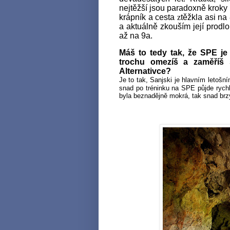
nejtěžší jsou paradoxně krok
krápník a cesta
z
těžkla asi na
a aktuálně zkouším její prodl
až na 9a.
Máš to tedy tak, že SPE je 
trochu omezíš a zaměříš 
Alternativce?
Je to tak, Sanjski je hlavním letošn
snad po tréninku na SPE půjde rychl
byla beznadějně mokrá, tak snad brz