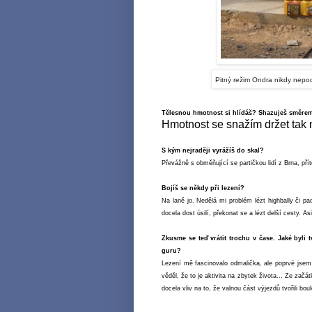
Pitný režim Ondra nikdy nepo
Tělesnou hmotnost si hlídáš? Shazuješ směrem
Hmotnost se snažím držet tak 
S kým nejraději vyrážíš do skal?
Převážně s obměňující se partičkou lidí z Brna, přít
Bojíš se někdy při lezení?
Na laně jo. Nedělá mi problém lézt highbally či p
docela dost úsilí, překonat se a lézt delší cesty. As
Zkusme se teď vrátit trochu v čase. Jaké byli 
guru?
Lezení mě fascinovalo odmalička, ale poprvé jsem
věděl, že to je aktivita na zbytek života... Ze zač
docela vliv na to, že valnou část výjezdů tvořili bou