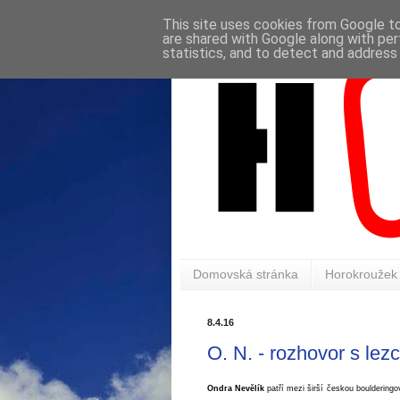
This site uses cookies from Google to 
are shared with Google along with per
statistics, and to detect and address
Domovská stránka
Horokroužek
8.4.16
O. N. - rozhovor s l
Ondra Nevělík
patří mezi širší českou bouldering