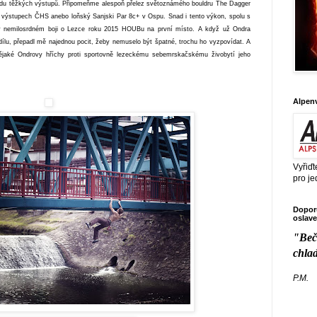
řadu těžkých výstupů. Připomeňme alespoň přelez světoznámého bouldru The Dagger
e výstupech ČHS anebo loňský Sanjski Par 8c+ v Ospu.
Snad i tento výkon, spolu s
 v nemilosrdném boji o Lezce roku 2015 HOUBu na první místo. A když už Ondra
dílu, přepadl mě najednou pocit, žeby nemuselo být špatné, trochu ho vyzpovídat. A
 nějaké Ondrovy hříchy proti sportovně lezeckému sebemrskačskému živobytí jeho
Alpen
Vyřiďt
pro je
Doporu
oslave
"Beč
chla
P.M.