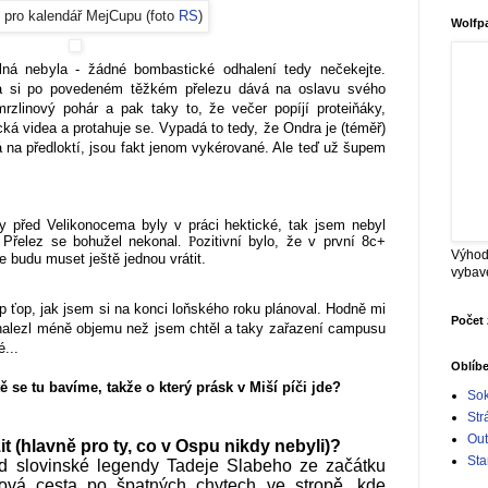
í pro kalendář MejCupu (foto
RS
)
Wolfp
lná nebyla - žádné bombastické odhalení tedy nečekejte.
a si po povedeném těžkém přelezu dává na oslavu svého
zlinový pohár a pak taky to, že večer popíjí proteiňáky,
ická videa a protahuje se. Vypadá to tedy, že Ondra je (téměř)
á na předloktí, jsou fakt jenom vykérované. Ale teď už šupem
ny před Velikonocema byly v práci hektické, tak jsem nebyl
 Přelez se bohužel nekonal
.
P
ozitivní bylo, že v první 8c+
Výhod
e budu muset ještě jednou vrátit.
vybav
p ťop, jak jsem si na konci loňského roku plánoval. Hodně mi
Počet 
nalezl méně objemu než jsem chtěl a taky zařazení campusu
...
Oblíb
tě se tu bavíme, takže o který prásk v Miší píči jde?
Sok
Str
Out
žit (hlavně pro ty, co v Ospu nikdy nebyli)?
Sta
d slovinské legendy Tadeje Slabeho ze začátku
ilová cesta po špatných chytech ve stropě, kde