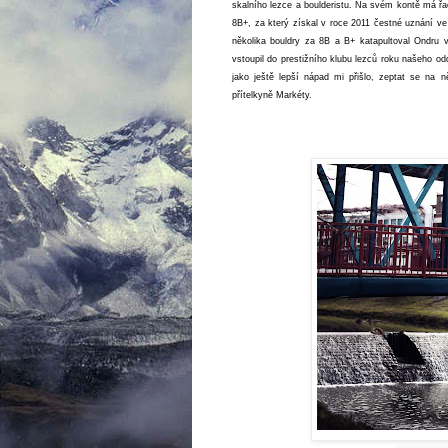
skalního lezce a boulderistu. Na svém kontě má 
8B+, za který získal v roce 2011 čestné uznání v
několika bouldry za 8B a B+ katapultoval Ondru
vstoupil do prestižního klubu lezců roku našeho od
jako ještě lepší nápad mi přišlo, zeptat se na
přítelkyně Markéty.