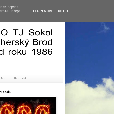
 user-agent
nerate usage
LEARN MORE
GOT IT
Bzin
Kontakt
í oddílu