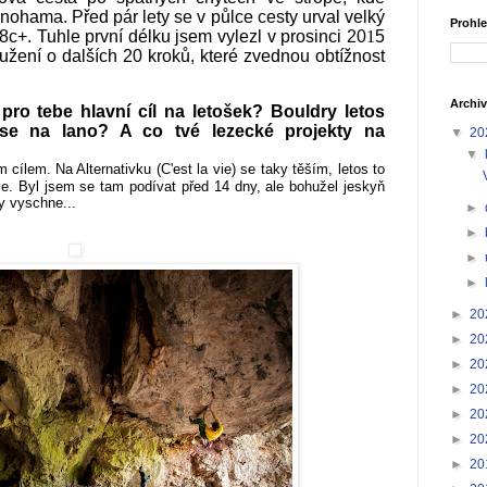
y nohama.
Před pár lety se v půlce cesty urval velký
Prohle
 8c+.
Tuhle první délku jsem vylezl v prosinci 20
1
5
oužení o dalších 20 kroků, které zvednou obtížnost
Archiv
pro tebe hlavní cíl na letošek? Bouldry letos
se na lano? A co tvé lezecké projekty na
▼
20
▼
ím cílem.
Na Alternativku (C'est la vie) se taky těším, letos to
e. Byl jsem se tam podívat před 14 dny, ale bohužel jeskyň
y vyschne...
►
►
►
►
►
20
►
20
►
20
►
20
►
20
►
20
►
20