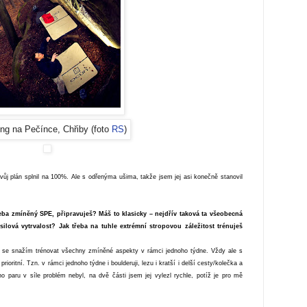
ing na Pečínce, Chřiby (foto
RS
)
vůj plán splnil na 100%. Ale s odřenýma ušima, takže jsem jej asi konečně stanovil
třeba zmíněný SPE, připravuješ? Máš to klasicky – nejdřív taková ta všeobecná
ilová vytrvalost? Jak třeba na tuhle extrémní stropovou záležitost trénuješ
ď se snažím trénovat všechny zmíněné aspekty v rámci jednoho týdne. Vždy ale s
ioritní. Tzn. v rámci jednoho týdne i boulderuji, lezu i kratší i delší cesty/kolečka a
paru v síle problém nebyl, na dvě části jsem jej vylezl rychle, potíž je pro mě