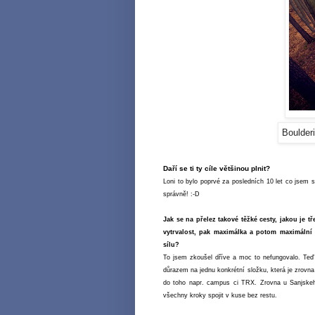
Boulder
Daří se ti ty cíle většinou plnit?
Loni to bylo poprvé za posledních 10 let co jsem s
správně!
:-D
Jak se na přelez takové těžké cesty, jakou je 
vytrvalost, pak maximálka a potom maximální s
sílu?
To jsem zkoušel dříve a moc to nefungovalo. Te
důrazem na jednu konkrétní složku, která je zrovna pr
do toho napr. campus ci TRX. Zrovna u Sanjskeho 
všechny kroky spojit v kuse bez restu.