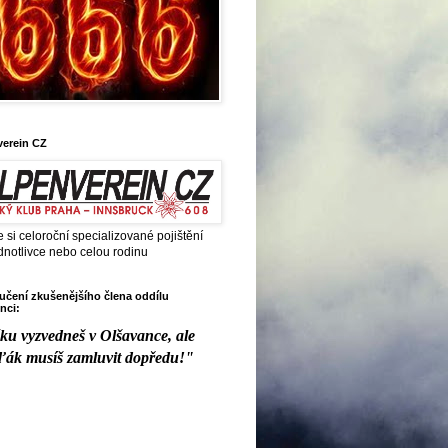
verein CZ
e si celoroční specializované pojištění
dnotlivce nebo celou rodinu
čení zkušenějšího člena oddílu
nci:
ku vyzvedneš v Olšavance, ale
ďák musíš zamluvit dopředu!"