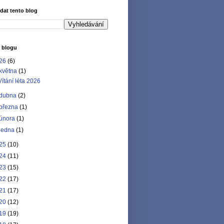
dat tento blog
 blogu
26
(6)
května
(1)
Vítání léta 2026
dubna
(2)
března
(1)
února
(1)
ledna
(1)
25
(10)
24
(11)
23
(15)
22
(17)
21
(17)
20
(12)
19
(19)