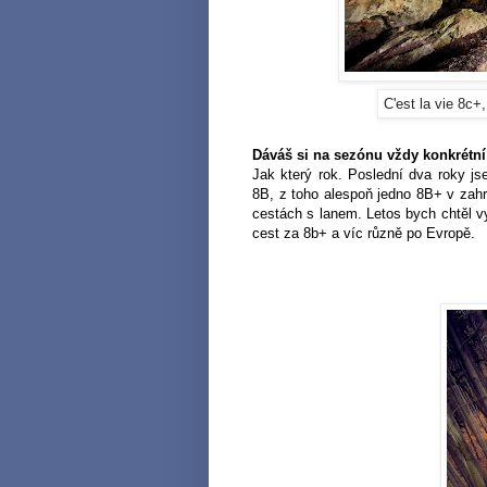
C'est la vie 8c+
Dáváš si na sezónu vždy konkrétní 
Jak který rok. Poslední dva roky js
8B, z toho alespoň jedno 8B+ v zah
cestách s lanem. Letos bych chtěl vyl
cest za 8b+ a víc různě po Evropě.